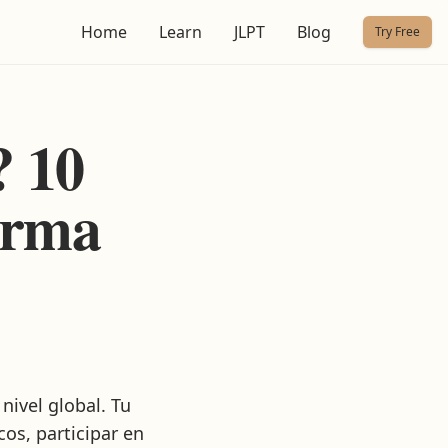
Home
Learn
JLPT
Blog
Try Free
 10
orma
ivel global. Tu
os, participar en