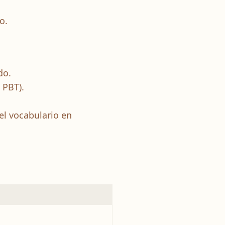
o.
do.
 PBT).
el vocabulario en