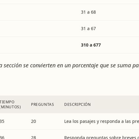
31 a 68
31 a 67
310 a 677
a sección se convierten en un porcentaje que se suma par
TIEMPO
PREGUNTAS
DESCRIPCIÓN
(MINUTOS)
35
20
Lea los pasajes y responda a las pr
36
28
Responda preguntas sobre breves co