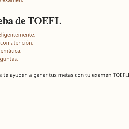
e examen.
ueba de TOEFL
eligentemente.
 con atención.
temática.
eguntas.
os te ayuden a ganar tus metas con tu examen TOEFL