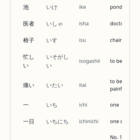
池
いけ
ike
pond
医者
いしゃ
isha
doctor
椅子
いす
isu
chair
忙し
いそがし
isogashii
to be busy
い
い
to be
痛い
いたい
itai
painful
一
いち
ichi
one
一日
いちにち
ichinichi
one day
No. 1, the