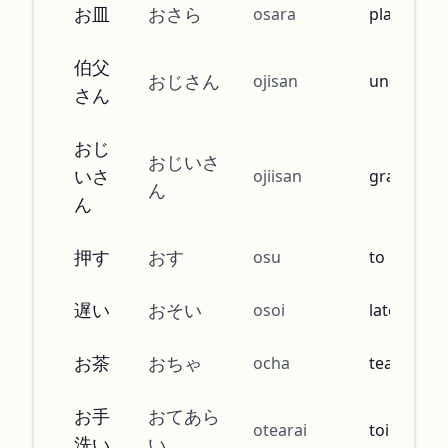
お皿
おさら
osara
plate
伯父
おじさん
ojisan
uncle
さん
おじ
おじいさ
いさ
ojiisan
grand fat
ん
ん
押す
おす
osu
to push
遅い
おそい
osoi
late, slow
お茶
おちゃ
ocha
tea
お手
おてあら
otearai
toilet, lav
洗い
い