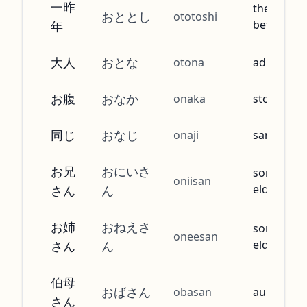
一昨
the year
おととし
ototoshi
before las
年
大人
おとな
otona
adult
お腹
おなか
onaka
stomach
同じ
おなじ
onaji
same
お兄
おにいさ
someone'
oniisan
elder brot
さん
ん
お姉
おねえさ
someone'
oneesan
elder siste
さん
ん
伯母
おばさん
obasan
aunt
さん