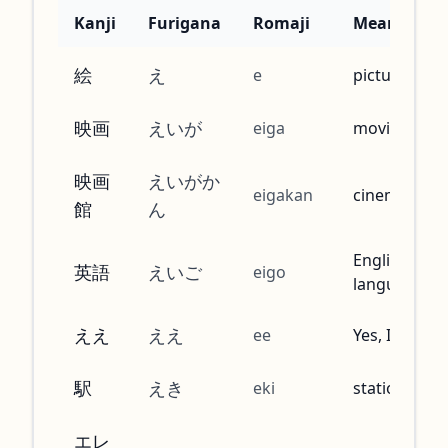
Kanji
Furigana
Romaji
Meaning
絵
え
e
picture
映画
えいが
eiga
movie
映画
えいがか
eigakan
cinema
館
ん
English
英語
えいご
eigo
language
ええ
ええ
ee
Yes, I see
駅
えき
eki
station
エレ