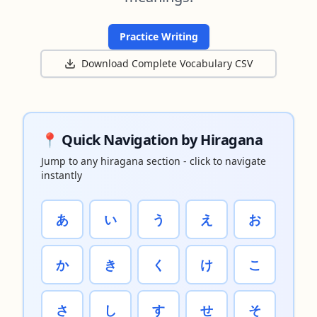
Practice Writing
Download Complete Vocabulary CSV
📍 Quick Navigation by Hiragana
Jump to any hiragana section - click to navigate
instantly
あ
い
う
え
お
か
き
く
け
こ
さ
し
す
せ
そ