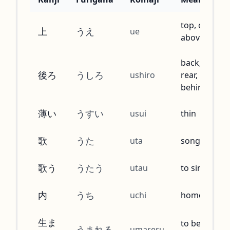
top, on,
上
うえ
ue
above
back,
後ろ
うしろ
ushiro
rear,
behind
薄い
うすい
usui
thin
歌
うた
uta
song
歌う
うたう
utau
to sing
内
うち
uchi
home
生ま
to be
うまれる
umareru