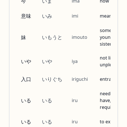
今
いま
ima
now
意味
いみ
imi
meaning
someone's
妹
いもうと
imouto
younger
sister
not likable,
いや
いや
iya
unpleasant
入口
いりぐち
iriguchi
entrance
need, must
いる
いる
iru
have, be
required
いる
いる
iru
to exist