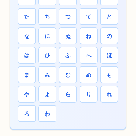
た
ち
つ
て
と
な
に
ぬ
ね
の
は
ひ
ふ
へ
ほ
ま
み
む
め
も
や
よ
ら
り
れ
ろ
わ