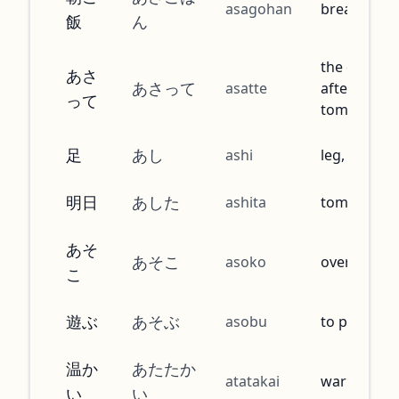
asagohan
breakfast
飯
ん
the day
あさ
あさって
asatte
after
って
tomorrow
足
あし
ashi
leg, foot
明日
あした
ashita
tomorrow
あそ
あそこ
asoko
over there
こ
遊ぶ
あそぶ
asobu
to play
温か
あたたか
atatakai
warm
い
い