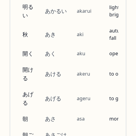
明る
light,
あかるい
akarui
bright
い
autumn,
秋
あき
aki
fall
開く
あく
aku
open
開け
あける
akeru
to open
る
あげ
あげる
ageru
to give
る
朝
あさ
asa
morning
朝ご
あさごは