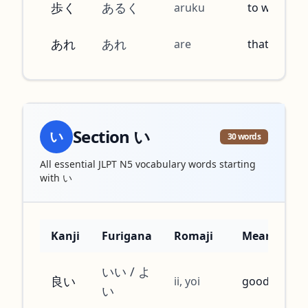
歩く
あるく
aruku
to walk
あれ
あれ
are
that one
Section
い
い
30
words
All essential JLPT N5 vocabulary words starting
with
い
Kanji
Furigana
Romaji
Meaning
いい / よ
良い
ii, yoi
good
い