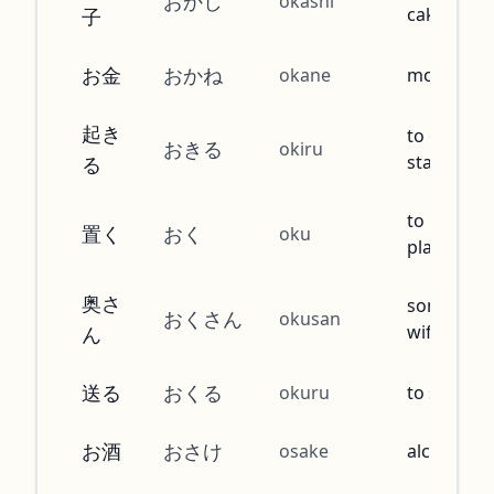
おかし
okashi
cake
子
お金
おかね
okane
money
起き
to get up, 
おきる
okiru
stand up
る
to put, to
置く
おく
oku
place
奥さ
someone'
おくさん
okusan
wife
ん
送る
おくる
okuru
to send
お酒
おさけ
osake
alcohol, s