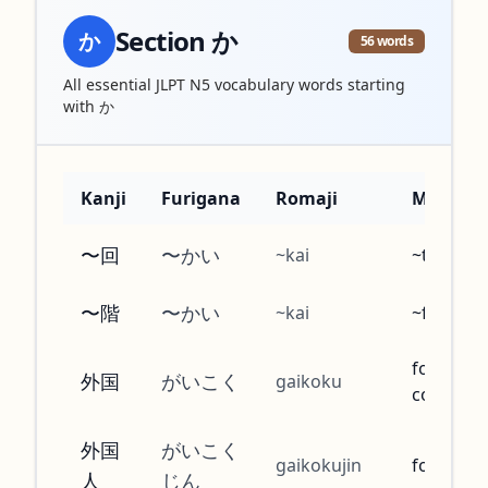
Section
か
か
56
words
All essential JLPT N5 vocabulary words starting
with
か
Kanji
Furigana
Romaji
Meanin
〜回
〜かい
~kai
~times
〜階
〜かい
~kai
~floor
foreign
外国
がいこく
gaikoku
country
外国
がいこく
gaikokujin
foreigne
人
じん