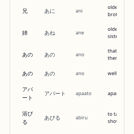
older
兄
あに
ani
brother
older
姉
あね
ane
sister
that (over
あの
あの
ano
there)
あの
あの
ano
well, then
アパ
アパート
apaato
apartment
ート
浴び
to take a
あびる
abiru
shower
る