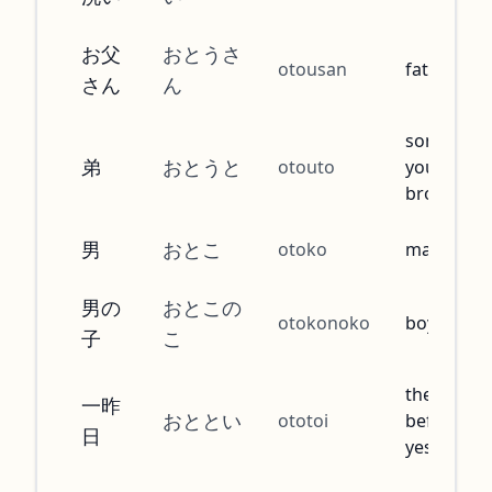
お父
おとうさ
otousan
father
さん
ん
someone'
弟
おとうと
otouto
younger
brother
男
おとこ
otoko
man
男の
おとこの
otokonoko
boy
子
こ
the day
一昨
おととい
ototoi
before
日
yesterday