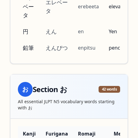
エレベー
ベー
erebeeta
elevator
タ
タ
円
えん
en
Yen
鉛筆
えんぴつ
enpitsu
pencil
Section
お
お
42
words
All essential JLPT N5 vocabulary words starting
with
お
Kanji
Furigana
Romaji
Meaning