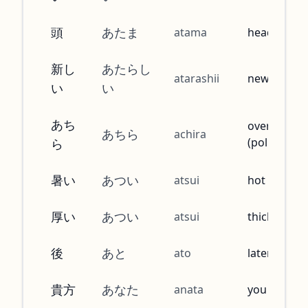
頭
あたま
atama
head
新し
あたらし
atarashii
new
い
い
あち
over there
あちら
achira
(polite)
ら
暑い
あつい
atsui
hot (air)
厚い
あつい
atsui
thick
後
あと
ato
later, after
貴方
あなた
anata
you