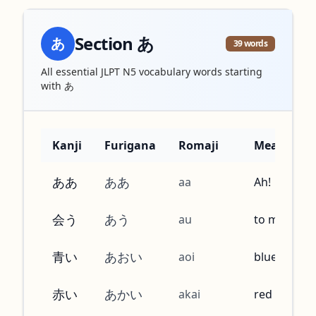
Section
あ
あ
39
words
All essential JLPT N5 vocabulary words starting
with
あ
Kanji
Furigana
Romaji
Meaning
ああ
ああ
aa
Ah!
会う
あう
au
to meet
青い
あおい
aoi
blue
赤い
あかい
akai
red