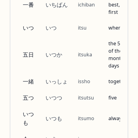
一番
いちばん
ichiban
best, the
first
いつ
いつ
itsu
when
the 5th day
of the
五日
いつか
itsuka
month, 5
days
一緒
いっしょ
issho
together
五つ
いつつ
itsutsu
five
いつ
いつも
itsumo
always
も