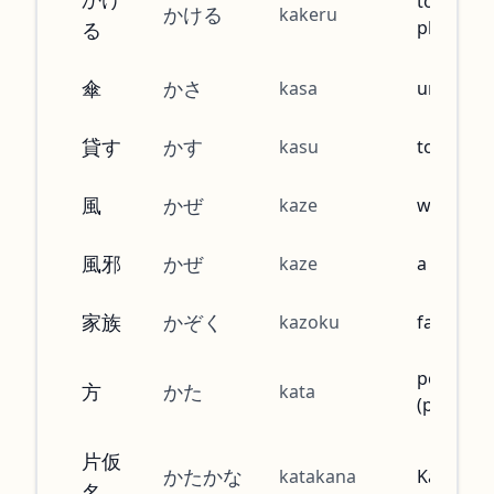
to make 
かける
kakeru
phone ca
る
傘
かさ
kasa
umbrella
貸す
かす
kasu
to lend
風
かぜ
kaze
wind
風邪
かぜ
kaze
a cold
家族
かぞく
kazoku
family
person
方
かた
kata
(polite)
片仮
かたかな
katakana
Katakan
名