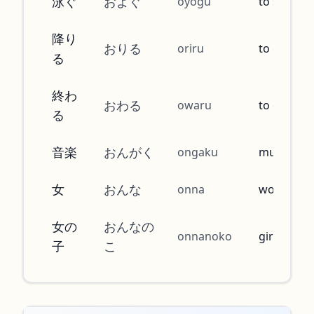
泳ぐ
およぐ
oyogu
to swim
降り
おりる
oriru
to get off
る
終わ
おわる
owaru
to end
る
音楽
おんがく
ongaku
music
女
おんな
onna
woman
女の
おんなの
onnanoko
girl
子
こ