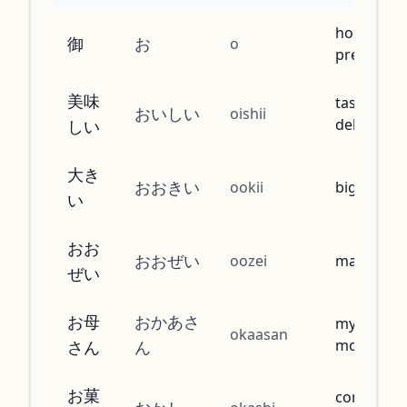
honorific
御
お
o
prefix
美味
tasty,
おいしい
oishii
delicious
しい
大き
おおきい
ookii
big
い
おお
おおぜい
oozei
many peo
ぜい
お母
おかあさ
my own
okaasan
mother
さん
ん
お菓
confection