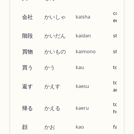
company
会社
かいしゃ
kaisha
enterpri
階段
かいだん
kaidan
stairs
買物
かいもの
kaimono
shoppin
買う
かう
kau
to buy
to return
返す
かえす
kaesu
an object
to return
帰る
かえる
kaeru
home
顔
かお
kao
face