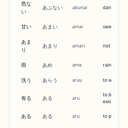
危な
あぶない
abunai
dangerous
い
甘い
あまい
amai
sweet
あま
あまり
amari
not so
り
雨
あめ
ame
rain
洗う
あらう
arau
to wash
to be, to
有る
ある
aru
exist
ある
ある
aru
to possess