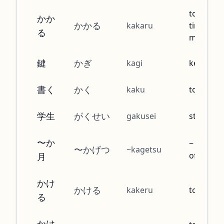
to take
かか
かかる
kakaru
time,
る
money
鍵
かぎ
kagi
key
書く
かく
kaku
to write
学生
がくせい
gakusei
student
〜か
~ numbe
〜かげつ
~kagetsu
of mont
月
かけ
かける
kakeru
to wear
る
かけ