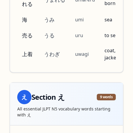
born
れる
海
うみ
umi
sea
売る
うる
uru
to sell
coat,
上着
うわぎ
uwagi
jacket
Section
え
え
9
words
All essential JLPT N5 vocabulary words starting
with
え