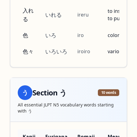
入れ
to insert,
いれる
ireru
to put in
る
色
いろ
iro
color
色々
いろいろ
iroiro
various
Section
う
う
10
words
All essential JLPT N5 vocabulary words starting
with
う
Kanji
Furigana
Romaji
Meaning