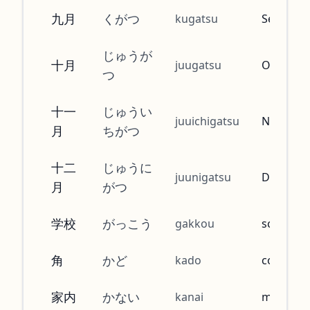
九月
くがつ
kugatsu
Septemb
じゅうが
十月
juugatsu
October
つ
十一
じゅうい
juuichigatsu
Novembe
月
ちがつ
十二
じゅうに
juunigatsu
Decembe
月
がつ
学校
がっこう
gakkou
school
角
かど
kado
corner
家内
かない
kanai
my wife