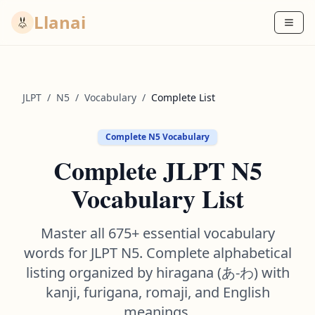
Llanai
JLPT
/
N5
/
Vocabulary
/
Complete List
Complete N5 Vocabulary
Complete JLPT N5
Vocabulary List
Master all
675
+ essential vocabulary
words for JLPT N5. Complete alphabetical
listing organized by hiragana (あ-わ) with
kanji, furigana, romaji, and English
meanings.