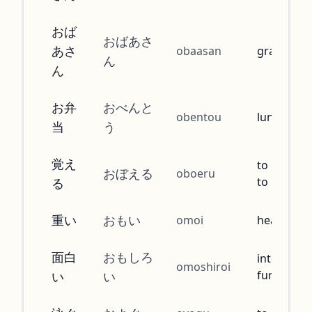
おば
おばあさ
あさ
obaasan
grandmot
ん
ん
お弁
おべんと
obentou
lunchbox
当
う
覚え
to memori
おぼえる
oboeru
to remem
る
重い
おもい
omoi
heavy
面白
おもしろ
interestin
omoshiroi
funny
い
い