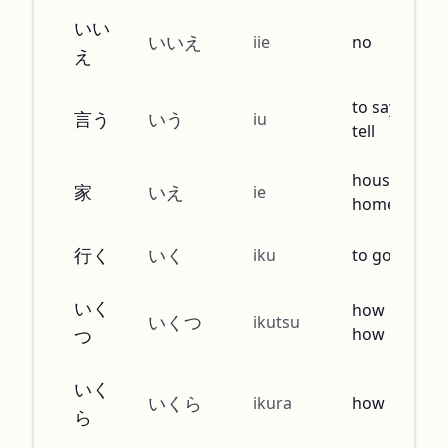
いい
いいえ
iie
no
え
to say, to
言う
いう
iu
tell
house,
家
いえ
ie
home
行く
いく
iku
to go
いく
how many,
いくつ
ikutsu
how old
つ
いく
いくら
ikura
how much
ら