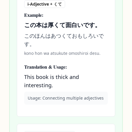
i-Adjective + くて
Example:
この本は厚くて面白いです。
このほんはあつくておもしろいで
す。
kono hon wa atsukute omoshiroi desu.
Translation & Usage:
This book is thick and
interesting.
Usage:
Connecting multiple adjectives