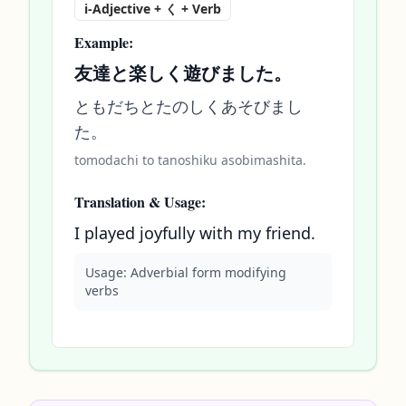
i-Adjective + く + Verb
Example:
友達と楽しく遊びました。
ともだちとたのしくあそびまし
た。
tomodachi to tanoshiku asobimashita.
Translation & Usage:
I played joyfully with my friend.
Usage:
Adverbial form modifying
verbs